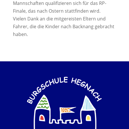
Mannschaften qualifizieren sich für das RP-
Finale, das nach Ostern stattfinden wird.
Vielen Dank an die mitgereisten Eltern und
Fahrer, die die Kinder nach Backnang gebracht
haben.