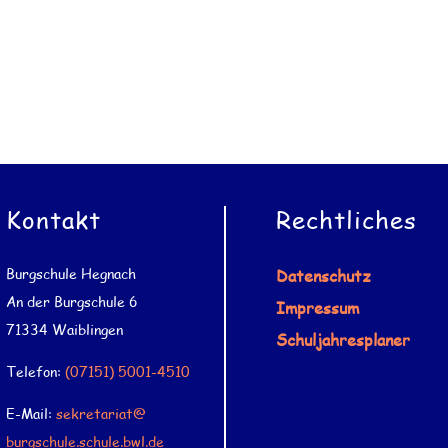
Kontakt
Rechtliches
Burgschule Hegnach
Datenschutz
An der Burgschule 6
Impressum
71334 Waiblingen
Schuljahresplaner
Telefon:
(07151) 5001-4510
E-Mail:
sekretariat@
burgschule.schule.bwl.de