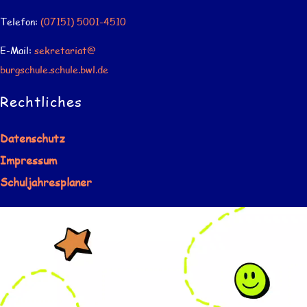
Telefon:
(07151) 5001-4510
E-Mail:
sekretariat@
burgschule.schule.bwl.de
Rechtliches
Datenschutz
Impressum
Schuljahresplaner