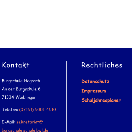
Kontakt
Rechtliches
Burgschule Hegnach
Datenschutz
An der Burgschule 6
Impressum
71334 Waiblingen
Schuljahresplaner
Telefon:
(07151) 5001-4510
E-Mail:
sekretariat@
burgschule.schule.bwl.de