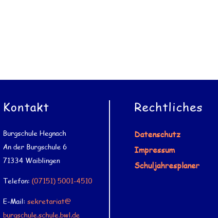
Kontakt
Rechtliches
Burgschule Hegnach
Datenschutz
An der Burgschule 6
Impressum
71334 Waiblingen
Schuljahresplaner
Telefon:
(07151) 5001-4510
E-Mail:
sekretariat@
burgschule.schule.bwl.de