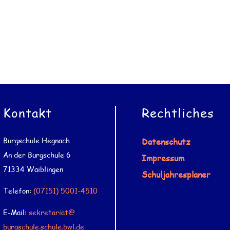
Kontakt
Rechtliches
Burgschule Hegnach
Datenschutz
An der Burgschule 6
Impressum
71334 Waiblingen
Schuljahresplaner
Telefon:
(07151) 5001-4510
E-Mail:
sekretariat@
burgschule.schule.bwl.de