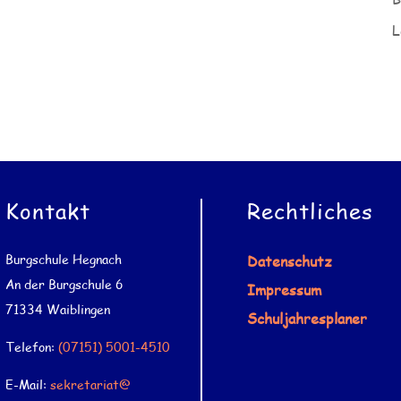
L
Kontakt
Rechtliches
Burgschule Hegnach
Datenschutz
An der Burgschule 6
Impressum
71334 Waiblingen
Schuljahresplaner
Telefon:
(07151) 5001-4510
E-Mail:
sekretariat@