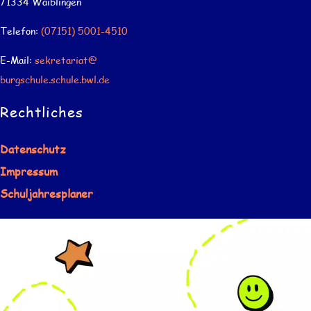
71334 Waiblingen
Telefon:
(07151) 5001-4510
E-Mail:
sekretariat@
burgschule.schule.bwl.de
Rechtliches
Datenschutz
Impressum
Schuljahresplaner