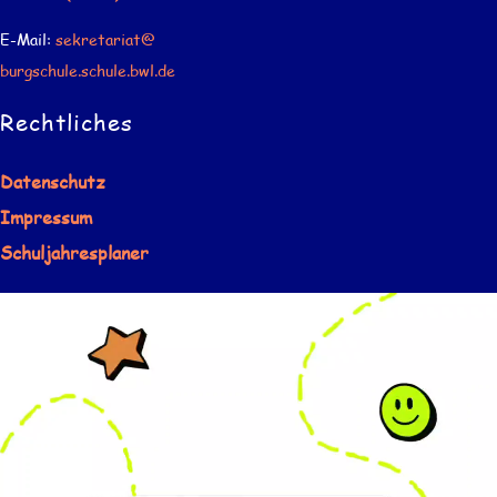
E-Mail:
sekretariat@
burgschule.schule.bwl.de
Rechtliches
Datenschutz
Impressum
Schuljahresplaner